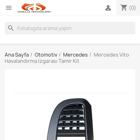
shopping_cart


(0)
search
Ana Sayfa
Otomotiv
Mercedes
Mercedes Vito
Havalandırma Izgarası Tamir Kit