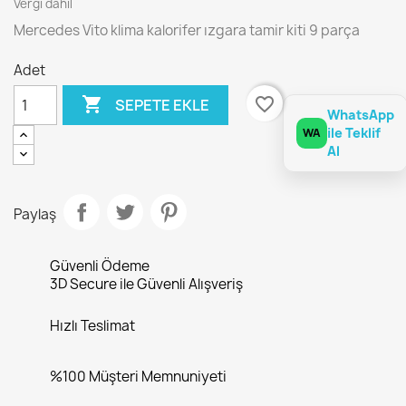
Vergi dahil
Mercedes Vito klima kalorifer ızgara tamir kiti 9 parça
Adet

favorite_border
SEPETE EKLE
WhatsApp
ile Teklif
WA
Al
Paylaş
Güvenli Ödeme
3D Secure ile Güvenli Alışveriş
Hızlı Teslimat
%100 Müşteri Memnuniyeti