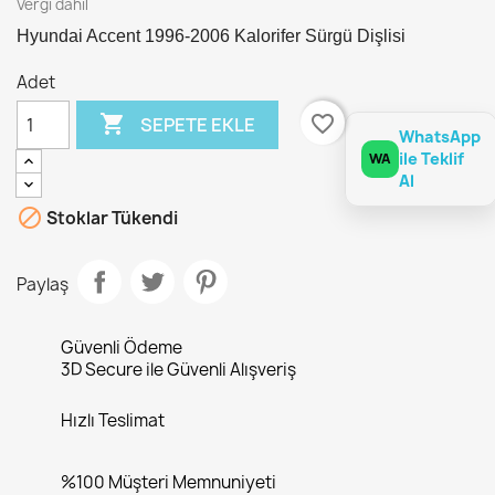
Vergi dahil
Hyundai Accent 1996-2006 Kalorifer Sürgü Dişlisi
Adet

favorite_border
SEPETE EKLE
WhatsApp
ile Teklif
WA
Al

Stoklar Tükendi
Paylaş
Güvenli Ödeme
3D Secure ile Güvenli Alışveriş
Hızlı Teslimat
%100 Müşteri Memnuniyeti