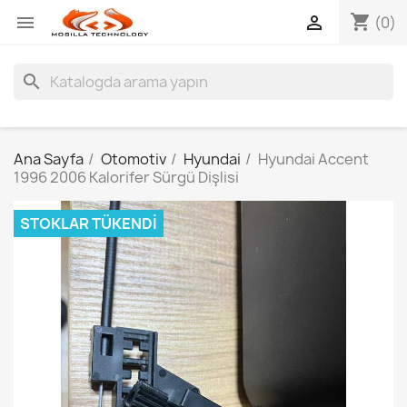
shopping_cart


(0)
search
Ana Sayfa
Otomotiv
Hyundai
Hyundai Accent
1996 2006 Kalorifer Sürgü Dişlisi
STOKLAR TÜKENDI