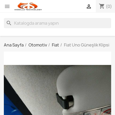
shopping_cart


(0)
search
Ana Sayfa
Otomotiv
Fiat
Fiat Uno Güneşlik Klipsi