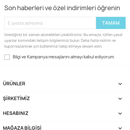
Son haberleri ve özel indirimleri öğrenin
İstediğiniz bir zaman abonelikten çıkabilirsiniz. Bu amaçla, lütfen yasal
uyarılar kısmındaki iletişim bilgilerimizi bulun. Daha fazla indirim ve
kupon kazanmak için bültenimizi takip etmeye devam edin.
Bilgi ve Kampanya mesajlarını almayı kabul ediyorum.
ÜRÜNLER

ŞIRKETIMIZ

HESABINIZ

MAĞAZA BILGISI
keyboard_arrow_down