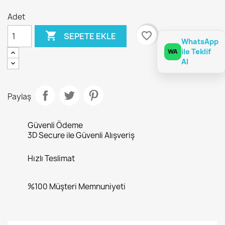
Adet

favorite_border
SEPETE EKLE
WhatsApp
ile Teklif
WA
Al
Paylaş
Güvenli Ödeme
3D Secure ile Güvenli Alışveriş
Hızlı Teslimat
%100 Müşteri Memnuniyeti