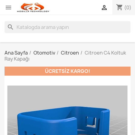
shopping_cart


(0)
search
Ana Sayfa
Otomotiv
Citroen
Citroen C4 Koltuk
Ray Kapağı
ÜCRETSIZ KARGO!