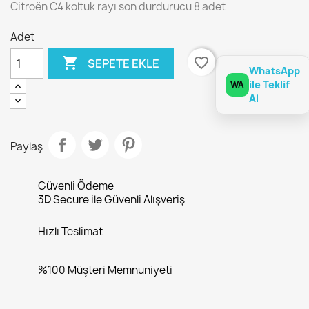
Citroën C4 koltuk rayı son durdurucu 8 adet
Adet

favorite_border
SEPETE EKLE
WhatsApp
ile Teklif
WA
Al
Paylaş
Güvenli Ödeme
3D Secure ile Güvenli Alışveriş
Hızlı Teslimat
%100 Müşteri Memnuniyeti