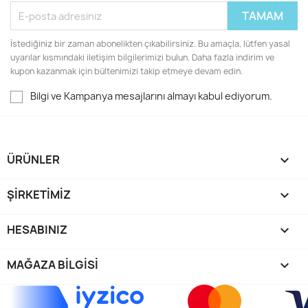
İstediğiniz bir zaman abonelikten çıkabilirsiniz. Bu amaçla, lütfen yasal
uyarılar kısmındaki iletişim bilgilerimizi bulun. Daha fazla indirim ve
kupon kazanmak için bültenimizi takip etmeye devam edin.
Bilgi ve Kampanya mesajlarını almayı kabul ediyorum.
ÜRÜNLER

ŞIRKETIMIZ

HESABINIZ

MAĞAZA BILGISI
keyboard_arrow_down