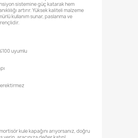
ansiyon sistemine güç katarak hem
klılığı artırır. Yüksek kaliteli malzeme
ürlü kullanım sunar, paslanma ve
ençlidir.
 %100 uyumlu
apı
gerektirmez
mortisör kule kapağını arıyorsanız, doğru
 verin, aracınıza değer katın!