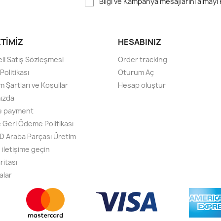
Bilgi ve Kampanya mesajlarını almayı
ETIMIZ
HESABINIZ
li Satış Sözleşmesi
Order tracking
olitikası
Oturum Aç
m Şartları ve Koşullar
Hesap oluştur
ızda
e payment
e Geri Ödeme Politikası
D Araba Parçası Üretim
 iletişime geçin
ritası
alar