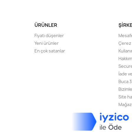
ÜRÜNLER
ŞIRK
Fiyatı düşenler
Mesafe
Yeni ürünler
Çerez P
En çok satanlar
Kullanı
Hakkım
Secur
İade v
Buca 3
Bizimle
Site ha
Mağaz