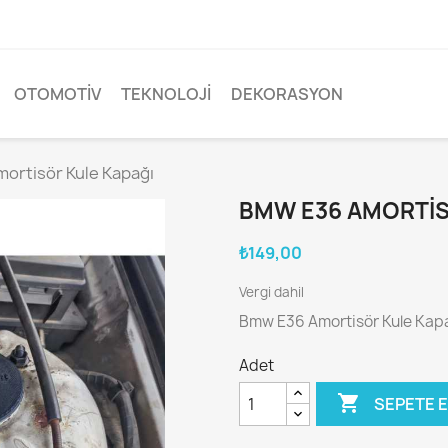
OTOMOTIV
TEKNOLOJI
DEKORASYON
ortisör Kule Kapağı
BMW E36 AMORTIS
₺149,00
Vergi dahil
Bmw E36 Amortisör Kule Kapa
Adet

SEPETE 