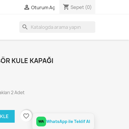
shopping_cart

Sepet
(0)
Oturum Aç
search
ÖR KULE KAPAĞI
kları 2 Adet
favorite_border
EKLE
WhatsApp ile Teklif Al
WA