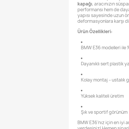
kapağı
, aracınızın süsp
performansı hem de dayanı
yapısı sayesinde uzun öm
deformasyonlara karşı dir
Ürün Özellikleri:
BMW E36 modelleri ile
Dayanıklı sert plastik y
Kolay montaj – ustalık 
Yüksek kaliteli üretim
Şık ve sportif görünüm
BMW E36’nız için en iyi a
yerdesiniz! Hemen sipariş