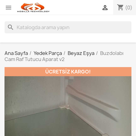
shopping_cart


(0)
search
Ana Sayfa
Yedek Parça
Beyaz Eşya
Buzdolabı
Cam Raf Tutucu Aparat v2
ÜCRETSIZ KARGO!