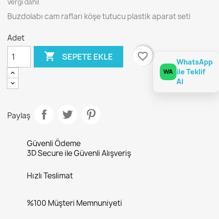
Vergi dahil
Buzdolabı cam rafları köşe tutucu plastik aparat seti
Adet

favorite_border
SEPETE EKLE
WhatsApp
ile Teklif
WA
Al
Paylaş
Güvenli Ödeme
3D Secure ile Güvenli Alışveriş
Hızlı Teslimat
%100 Müşteri Memnuniyeti