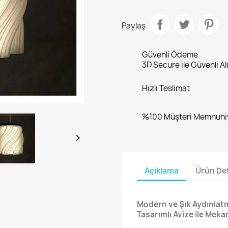
Paylaş
Güvenli Ödeme
3D Secure ile Güvenli Al
Hızlı Teslimat
%100 Müşteri Memnuni

Açıklama
Ürün Det
Modern ve Şık Aydınla
Tasarımlı Avize ile Mekan