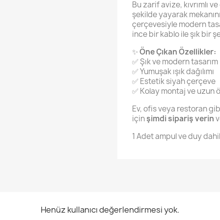
Bu zarif avize, kıvrımlı v
şekilde yayarak mekanınız
çerçevesiyle modern tas
ince bir kablo ile şık bir ş
✨
Öne Çıkan Özellikler:
✅ Şık ve modern tasarım
✅ Yumuşak ışık dağılımı
✅ Estetik siyah çerçeve
✅ Kolay montaj ve uzun ö
Ev, ofis veya restoran gi
için
şimdi sipariş verin
v
1 Adet ampul ve duy dahil
Henüz kullanıcı değerlendirmesi yok.