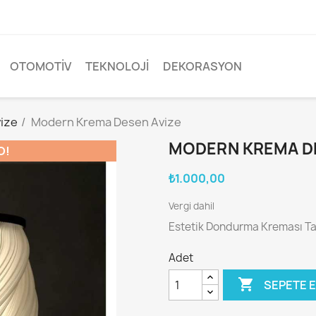
OTOMOTIV
TEKNOLOJI
DEKORASYON
ize
Modern Krema Desen Avize
MODERN KREMA DE
O!
₺1.000,00
Vergi dahil
Estetik Dondurma Kreması Ta
Adet

SEPETE 