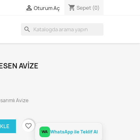
shopping_cart

Sepet
(0)
Oturum Aç
search
SEN AVIZE
sarımlı Avize
favorite_border
EKLE
WhatsApp ile Teklif Al
WA