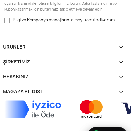
uyarılar kısmındaki iletişim bilgilerimizi bulun. Daha fazla indirim ve
kupon kazanmak için bültenimizi takip etmeye devam edin.
Bilgi ve Kampanya mesajlarını almayı kabul ediyorum.
ÜRÜNLER

ŞIRKETIMIZ

HESABINIZ

MAĞAZA BILGISI
keyboard_arrow_down