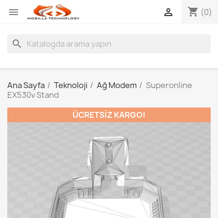
shopping_cart


(0)
search
Ana Sayfa
Teknoloji
Ağ Modem
Superonline
EX530v Stand
ÜCRETSIZ KARGO!