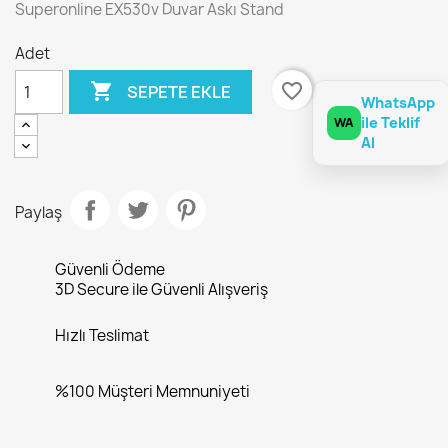
Superonline EX530v Duvar Askı Stand
Adet

favorite_border
SEPETE EKLE
WhatsApp
ile Teklif
WA
Al
Paylaş
Güvenli Ödeme
3D Secure ile Güvenli Alışveriş
Hızlı Teslimat
%100 Müşteri Memnuniyeti