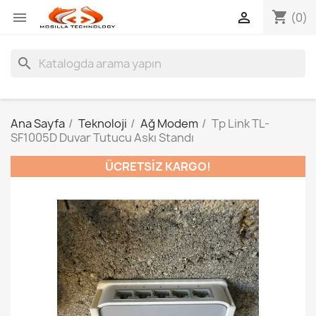
shopping_cart


(0)
search
Ana Sayfa
Teknoloji
Ağ Modem
Tp Link TL-
SF1005D Duvar Tutucu Askı Standı
ÜCRETSIZ KARGO!