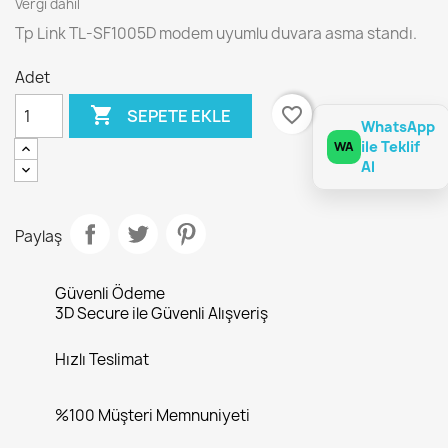
Vergi dahil
Tp Link TL-SF1005D modem uyumlu duvara asma standı.
Adet

favorite_border
SEPETE EKLE
WhatsApp
ile Teklif
WA
Al
Paylaş
Güvenli Ödeme
3D Secure ile Güvenli Alışveriş
Hızlı Teslimat
%100 Müşteri Memnuniyeti