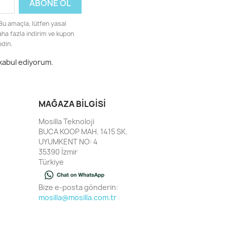
 Bu amaçla, lütfen yasal
Daha fazla indirim ve kupon
edin.
 kabul ediyorum.
MAĞAZA BILGISI
Mosilla Teknoloji
BUCA KOOP MAH. 1415 SK.
UYUMKENT NO: 4
35390 İzmir
Türkiye
Bize e-posta gönderin:
mosilla@mosilla.com.tr