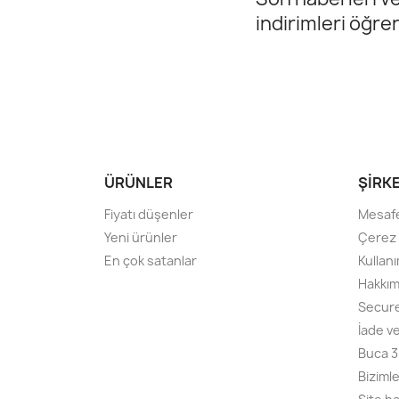
indirimleri öğre
ÜRÜNLER
ŞIRK
Fiyatı düşenler
Mesafe
Yeni ürünler
Çerez P
En çok satanlar
Kullanı
Hakkım
Secur
İade v
Buca 3
Bizimle