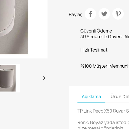
Paylaş
Güvenli Ödeme
3D Secure ile Güvenli Al
Hızlı Teslimat
%100 Müşteri Memnuni

Açıklama
Ürün Det
TP Link Deco X50 Duvar 
Renk: Beyaz yada istediğ
bize mesaj gönderiniz.