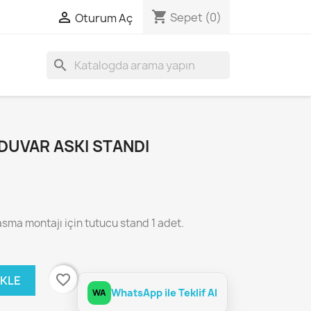
shopping_cart

Sepet
(0)
Oturum Aç
search
 DUVAR ASKI STANDI
sma montajı için tutucu stand 1 adet.
favorite_border
EKLE
WhatsApp ile Teklif Al
WA