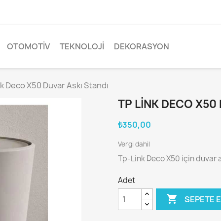
OTOMOTIV
TEKNOLOJI
DEKORASYON
nk Deco X50 Duvar Askı Standı
TP LINK DECO X50
₺350,00
Vergi dahil
Tp-Link Deco X50 için duvar a
Adet

SEPETE 