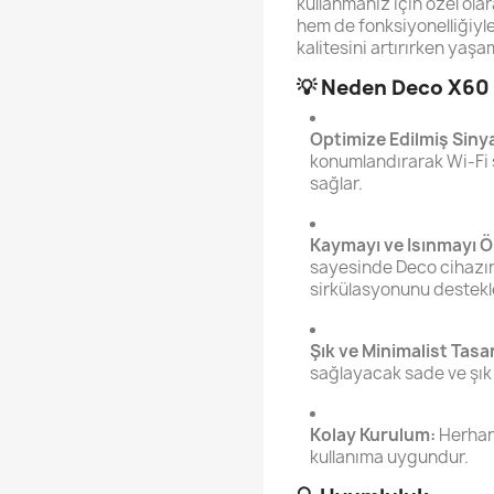
kullanmanız için özel ol
hem de fonksiyonelliğiyl
kalitesini artırırken yaş
💡
Neden Deco X60 
Optimize Edilmiş Sinya
konumlandırarak Wi-Fi s
sağlar.
Kaymayı ve Isınmayı Ö
sayesinde Deco cihazını
sirkülasyonunu destekler
Şık ve Minimalist Tasa
sağlayacak sade ve şık
Kolay Kurulum:
Herhan
kullanıma uygundur.