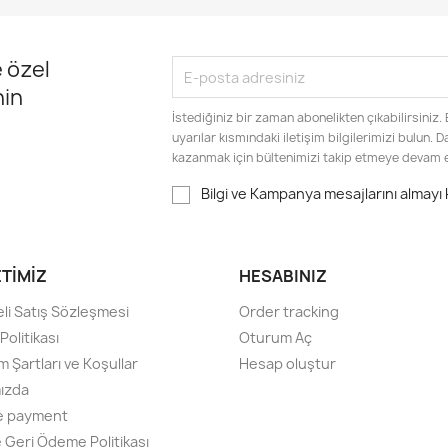
 özel
nin
İstediğiniz bir zaman abonelikten çıkabilirsiniz.
uyarılar kısmındaki iletişim bilgilerimizi bulun. 
kazanmak için bültenimizi takip etmeye devam 
Bilgi ve Kampanya mesajlarını almayı
ETIMIZ
HESABINIZ
li Satış Sözleşmesi
Order tracking
olitikası
Oturum Aç
m Şartları ve Koşullar
Hesap oluştur
ızda
e payment
e Geri Ödeme Politikası