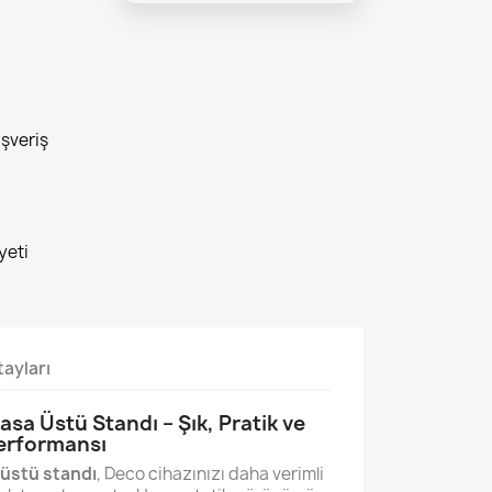
ışveriş
yeti
ayları
sa Üstü Standı – Şık, Pratik ve
erformansı
üstü standı
, Deco cihazınızı daha verimli