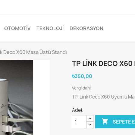
OTOMOTIV
TEKNOLOJI
DEKORASYON
nk Deco X60 Masa Üstü Standı
TP LINK DECO X60
₺350,00
Vergi dahil
TP-Link Deco X60 Uyumlu Mas
Adet

SEPETE 