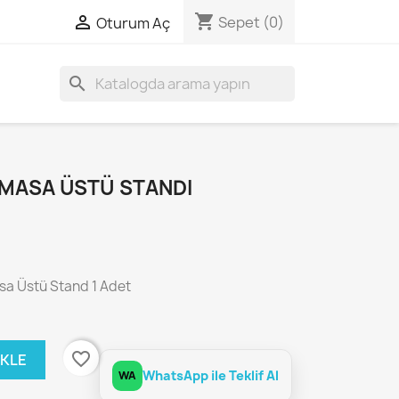
shopping_cart

Sepet
(0)
Oturum Aç
search
 MASA ÜSTÜ STANDI
a Üstü Stand 1 Adet
favorite_border
EKLE
WhatsApp ile Teklif Al
WA