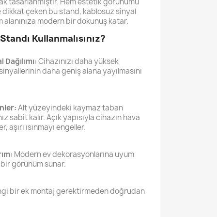
arak tasarlanmıştır. Hem estetik görünümü
e dikkat çeken bu stand, kablosuz sinyal
am alanınıza modern bir dokunuş katar.
Standı Kullanmalısınız?
l Dağılımı:
Cihazınızı daha yüksek
inyallerinin daha geniş alana yayılmasını
nler:
Alt yüzeyindeki kaymaz taban
z sabit kalır. Açık yapısıyla cihazın hava
, aşırı ısınmayı engeller.
rım:
Modern ev dekorasyonlarına uyum
 bir görünüm sunar.
gi bir ek montaj gerektirmeden doğrudan