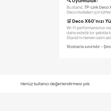
🔍
Uyumluluk:
Bu stand,
TP-Link Deco 
Deco modelleri için lütfen
🛒
Deco X60’nızı Yü
Wi-Fi performansınızı m
daha estetik bir şekilde
Standı’nı hemen satın alı
Stoklarla sınırlıdır – Şim
Henüz kullanıcı değerlendirmesi yok.