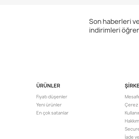
Son haberleri ve
indirimleri öğre
ÜRÜNLER
ŞIRK
Fiyatı düşenler
Mesafe
Yeni ürünler
Çerez P
En çok satanlar
Kullanı
Hakkım
Secur
İade v